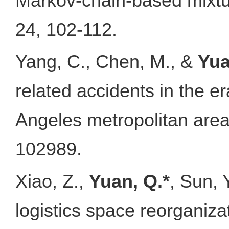
Markov-chain-based mixtu
24, 102-112.
Yang, C., Chen, M., &
Yua
related accidents in the 
Angeles metropolitan area
102989.
Xiao, Z.,
Yuan, Q.*
, Sun, 
logistics space reorganiz