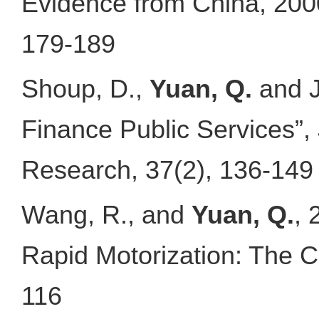
Evidence from China, 200
179-189
Shoup, D.,
Yuan, Q.
and J
Finance Public Services”,
Research, 37(2), 136-149
Wang, R., and
Yuan, Q.
, 
Rapid Motorization: The Ca
116