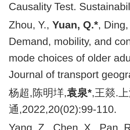
Causality Test. Sustainabil
Zhou, Y.,
Yuan, Q.*
, Ding,
Demand, mobility, and cons
mode choices of older adul
Journal of transport geog
杨超,陈明垟,
袁泉*
,王燚.
通,2022,20(02):99-110.
Yang, Z., Chen, X., Pan, 