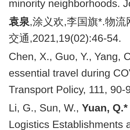
minority neighborhoods. J
袁泉
,涂义欢,李国旗*.物
交通,2021,19(02):46-54.
Chen, X., Guo, Y., Yang, C
essential travel during C
Transport Policy, 111, 90-
Li, G., Sun, W.,
Yuan, Q.*
Logistics Establishments 